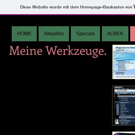
Diese Website wurde mit dem Homepage-Baukasten von
HOME
Aktuelles
Specials
ALBEN
Meine Werkzeuge.